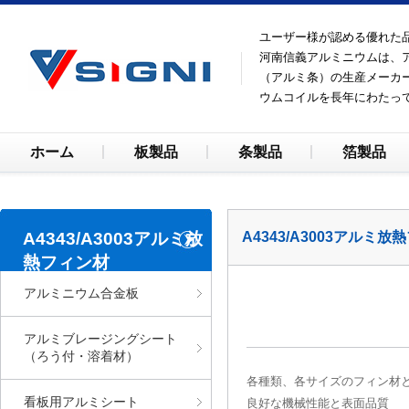
ユーザー様が認める優れた
河南信義アルミニウムは、
（アルミ条）の生産メーカ
ウムコイルを長年にわたっ
ホーム
板製品
条製品
箔製品
A4343/A3003アルミ放
A4343/A3003アルミ放
熱フィン材
アルミニウム合金板
アルミブレージングシート
（ろう付・溶着材）
各種類、各サイズのフィン材
看板用アルミシート
良好な機械性能と表面品質