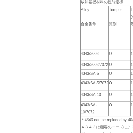
放熱基板材料の性能指標
Alloy
Temper
T
(
合金番号
質別
4343/3003
O
1
4343/3003/7072
O
1
4343/SA-5
O
1
4343/SA-5/7072
O
1
4343/SA-10
O
1
4343/SA-
O
1
10/7072
＊4343 can be replaced by 404
４３４３は顧客のニーズによ