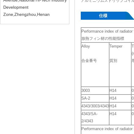
Avenue,National HI-Tech Industry
アルミニウムストリップコイ
Development
Zone,Zhengzhou,Henan
仕様
Performance index of radiator 
放熱フィン材の性能指標
Alloy
Temper
T
(
合金番号
質別
3003
H14
0
SA-2
H14
0
4343/3003/4343
H14
0
4343/SA-
H14
0
2/4343
Performance index of radiator 