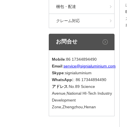
梱包・配達
クレーム対応
お問合せ
Mobile
:86 17344894490
Email
:
service@signialuminium.com
Skype
:signialuminium
WhatsApp:
: 86 17344894490
アドレス
:No.89 Science
Avenue,National HI-Tech Industry
Development
Zone,Zhengzhou,Henan