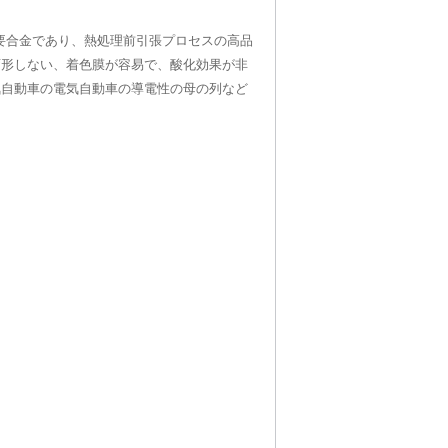
要合金であり、熱処理前引張プロセスの高品
変形しない、着色膜が容易で、酸化効果が非
気自動車の電気自動車の導電性の母の列など