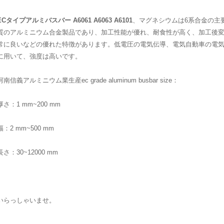
EC
タイプアルミバスバー
A
6061
A
6063
A
6101
、マグネシウムは6系合金の主
質のアルミニウム合金製品であり、加工性能が優れ、耐食性が高く、加工後
常に良いなどの優れた特徴があります。低電圧の電気伝導、電気自動車の電
に用いて、強度は高いです。
河南信義アルミニウム業生産ec grade aluminum busbar size：
厚さ：1 mm~200 mm
幅：2 mm~500 mm
長さ：30~12000 mm
いらっしゃいませ。