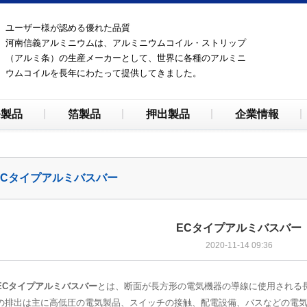
ユーザー様が認める優れた品質
河南信義アルミニウムは、アルミニウムコイル・ストリップ
（アルミ条）の生産メーカーとして、世界に各種のアルミニ
ウムコイルを長年にわたって提供してきました。
条製品
箔製品
押出製品
企業情報
ECタイプアルミバスバー
ECタイプアルミバスバー
2020-11-14 09:36
EC
タイプアルミバスバー
とは、断面が長方形の電気機器の導線に使用される
の排出は主に高低圧の電気製品、スイッチの接触、配電設備、バスなどの電