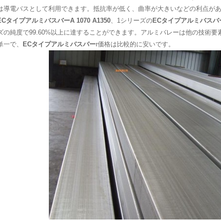
は導電バスとして利用できます。抵抗率が低く、曲率が大きいなどの利点が
EC
タイプアルミバスバー
A
1070
A
1350
、1シリーズの
EC
タイプアルミバスバ
ズの純度で99.60%以上に達することができます。アルミバレーは他の技術
単一で、
EC
タイプアルミバスバー
r価格は比較的に安いです。